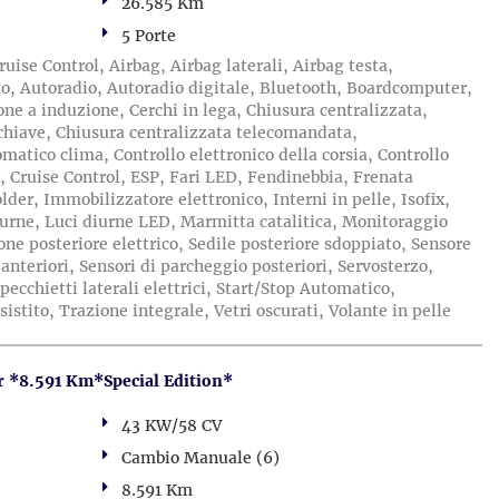
26.585 Km
5 Porte
ise Control, Airbag, Airbag laterali, Airbag testa,
urto, Autoradio, Autoradio digitale, Bluetooth, Boardcomputer,
ne a induzione, Cerchi in lega, Chiusura centralizzata,
chiave, Chiusura centralizzata telecomandata,
matico clima, Controllo elettronico della corsia, Controllo
, Cruise Control, ESP, Fari LED, Fendinebbia, Frenata
lder, Immobilizzatore elettronico, Interni in pelle, Isofix,
diurne, Luci diurne LED, Marmitta catalitica, Monitoraggio
ne posteriore elettrico, Sedile posteriore sdoppiato, Sensore
 anteriori, Sensori di parcheggio posteriori, Servosterzo,
pecchietti laterali elettrici, Start/Stop Automatico,
stito, Trazione integrale, Vetri oscurati, Volante in pelle
*8.591 Km*Special Edition*
43 KW/58 CV
Cambio Manuale (6)
8.591 Km