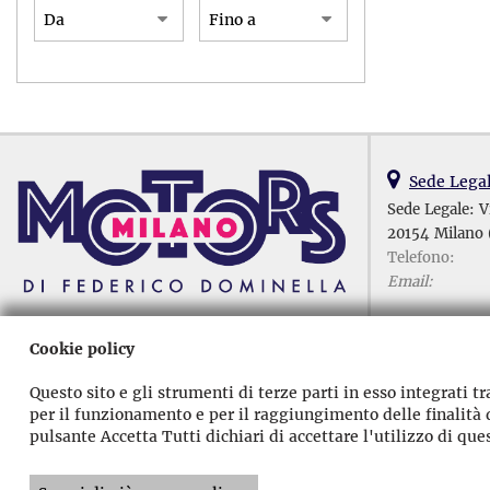
Sede Lega
Sede Legale: V
20154 Milano 
Telefono:
Email:
Sede Lega
Cookie policy
Via G. Niccolin
20154 Milano 
Questo sito e gli strumenti di terze parti in esso integrati tr
Telefono:
per il funzionamento e per il raggiungimento delle finalità d
Email:
pulsante Accetta Tutti dichiari di accettare l'utilizzo di que