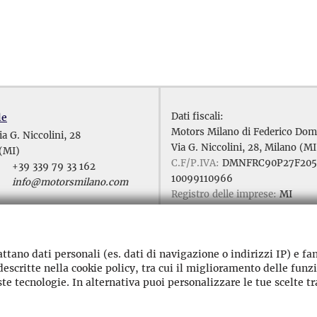
Dati fiscali:
le
Motors Milano di Federico Dom
ia G. Niccolini, 28
Via G. Niccolini, 28, Milano (MI
(MI)
C.F/P.IVA:
DMNFRC90P27F20
+39 339 79 33 162
10099110966
info@motorsmilano.com
Registro delle imprese:
MI
REA:
MI – 2504792
le
i, 28
(MI)
attano dati personali (es. dati di navigazione o indirizzi IP) e fa
+39 339 79 33 162
escritte nella cookie policy, tra cui il miglioramento delle funzi
info@motorsmilano.com
ste tecnologie. In alternativa puoi personalizzare le tue scelte t