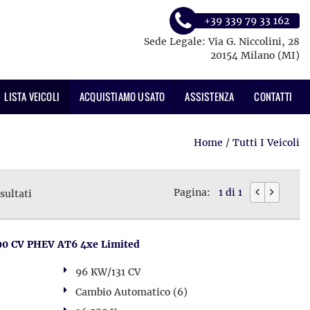
+39 339 79 33 162
Sede Legale: Via G. Niccolini, 28
20154 Milano (MI)
LISTA VEICOLI
ACQUISTIAMO USATO
ASSISTENZA
CONTATTI
Home
/
Tutti I Veicoli
Pagina:
1 di 1
sultati
90 CV PHEV AT6 4xe Limited
96 KW/131 CV
Cambio Automatico (6)