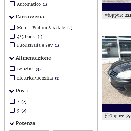
Automatico
(1)
Oppure
22
Carrozzeria
Moto - Enduro Stradale
(2)
4/5 Porte
(1)
Fuoristrada e Suv
(1)
Alimentazione
Benzina
(3)
Elettrica/Benzina
(1)
Posti
2
(2)
5
(2)
Oppure
59
Potenza