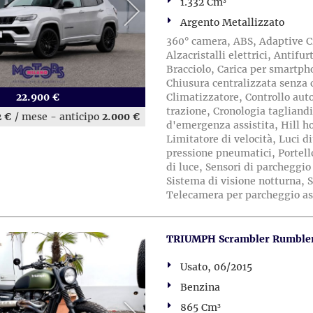
1.332 Cm³
Argento Metallizzato
360° camera, ABS, Adaptive Cru
Alzacristalli elettrici, Antif
Bracciolo, Carica per smartpho
Chiusura centralizzata senza 
22.900 €
Climatizzatore, Controllo auto
trazione, Cronologia tagliandi
2 €
/ mese
-
anticipo
2.000 €
d'emergenza assistita, Hill ho
Limitatore di velocità, Luci 
pressione pneumatici, Portello
di luce, Sensori di parcheggio
Sistema di visione notturna, S
Telecamera per parcheggio assi
TRIUMPH Scrambler Rumbler 
Usato, 06/2015
Benzina
865 Cm³