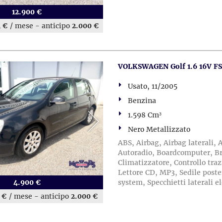
12.900 €
1 €
/ mese
-
anticipo
2.000 €
VOLKSWAGEN Golf 1.6 16V FSI
Usato, 11/2005
Benzina
1.598 Cm³
Nero Metallizzato
ABS, Airbag, Airbag laterali, A
Autoradio, Boardcomputer, Bra
Climatizzatore, Controllo traz
Lettore CD, MP3, Sedile poste
4.900 €
system, Specchietti laterali el
 €
/ mese
-
anticipo
2.000 €