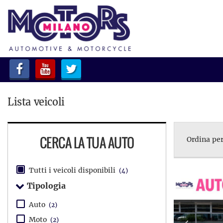
HOME
LISTA VEICOLI
ACQUISTIAMO USATO
Lista veicoli
ASSISTENZA
CONTATTI
CERCA LA TUA AUTO
Ordina per
Tutti i veicoli disponibili
(4)
Tipologia
Auto
(2)
Moto
(2)